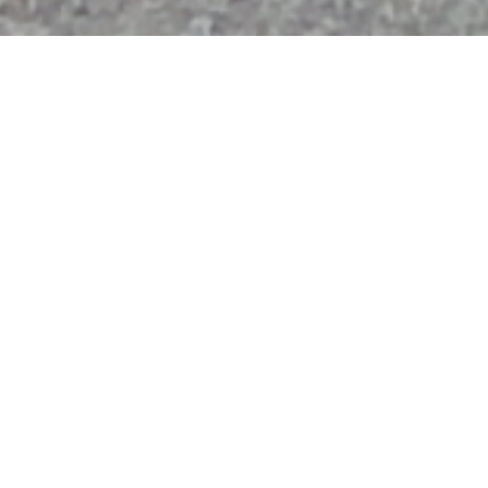
BIENVENIDO AL HOTEL MONTERO
Hotel – Restaurante –
Albergue
Situado en la entrada a la Ciudad Episcopal de
Mondoñedo, a sólo 200m del centro, nuestro hotel
dispone de 17 cómodas habitaciones,
individuales, dobles, familiares y con salón. En
nuestro restaurante podrás probar la cocina